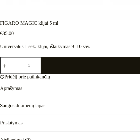
FIGARO MAGIC klijai 5 ml
€
35.00
Universalūs 1 sek. klijai, išlaikymas 9–10 sav.
produkto
kiekis:
FIGARO
MAGIC
Pridėtį prie patinkančių
klijai
5
Aprašymas
ml
Saugos duomenų lapas
Pristatymas
Atsiliepimai (0)