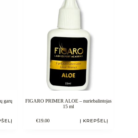
 garų
FIGARO PRIMER ALOE – nuriebalintojas
15 ml
PŠELĮ
€
19.00
Į KREPŠELĮ