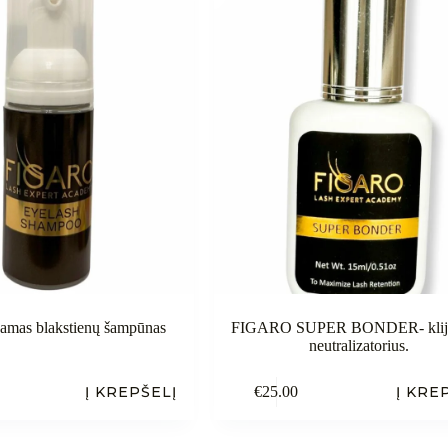
amas blakstienų šampūnas
FIGARO SUPER BONDER- klijų
neutralizatorius.
Į KREPŠELĮ
€
25.00
Į KRE