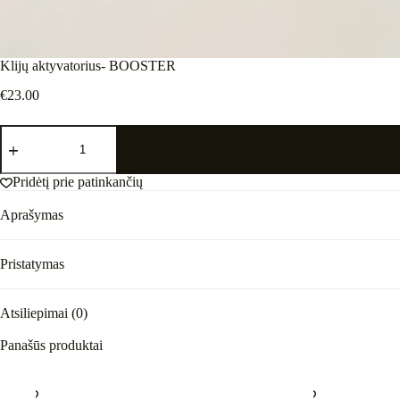
Klijų aktyvatorius- BOOSTER
€
23.00
produkto
kiekis:
Klijų
aktyvatorius-
Pridėtį prie patinkančių
BOOSTER
Aprašymas
Pristatymas
Atsiliepimai (0)
Panašūs produktai