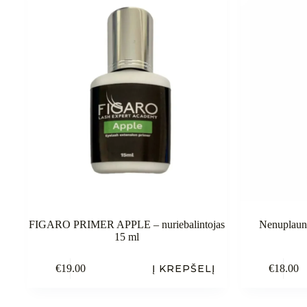
FIGARO PRIMER APPLE – nuriebalintojas
Nenuplaun
15 ml
€
19.00
Į KREPŠELĮ
€
18.00